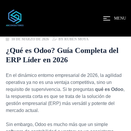
MENU
10 DE MARZO DE 2026
BY
RUBÉN MOYA
¿Qué es Odoo? Guía Completa del
ERP Líder en 2026
En el dinámico entorno empresarial de 2026, la agilidad
operativa ya no es una ventaja competitiva, sino un
requisito de supervivencia. Si te preguntas
qué es Odoo
,
la respuesta corta es que se trata de la solución de
gestión empresarial (ERP) más versátil y potente del
mercado actual.
Sin embargo, Odoo es mucho más que un simple