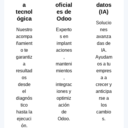
a
oficial
datos
tecnol
es de
(IA)
ógica
Odoo
Solucio
Nuestro
Experto
nes
acompa
s en
avanza
ñamient
implant
das de
o te
aciones
IA.
garantiz
,
Ayudam
a
manteni
os a tu
resultad
mientos
empres
os
,
a a
desde
integrac
crecer y
el
iones y
anticipa
diagnós
optimiz
rse a
tico
ación
los
hasta la
de
cambio
ejecuci
Odoo.
s.
ón.