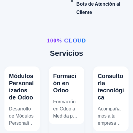
Bots de Atención al
Cliente
100% CLOUD
Servicios
Módulos
Formaci
Consulto
Personal
ón en
ría
izados
Odoo
tecnológi
de Odoo
ca
Formación
Desarrollo
en Odoo a
Acompaña
de Módulos
Medida para
mos a tu
Personaliza
Empresas:
empresa
dos de
Maximiza el
con Odoo