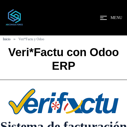
MENU
»
Inicio
Veri*Factu y Odoo
Veri*Factu con Odoo
ERP
Sistema de facturación